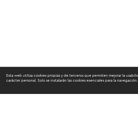
Esta web utiliza cookies propias y de terceros que permiten mejorar la usabili
carácter personal. Solo se instalarán las cookies esenciales para la navegación.
Buscam
Suscríbete al newsletter de noticias y novedades.