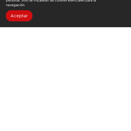
personal. Solo se instalarán las cookies esenciales para la
navegación.
Aceptar
Buscamos mantenerte
informado
Suscríbete al newsletter de noticias y novedades.
Acepto las
condiciones de tratamiento para mis datos
personales