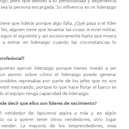
cargo, pero que debido a su personalidad y experiencia
sea la persona encargada. Su influencia es un liderazgo
ne que liderar porque algo falla. ¿Qué pasa si el líder
, alguien tiene que levantar las cosas. A nivel militar,
e sigue el siguiente y así sucesivamente hasta que muera
 a entrar en liderazgo cuando las circunstancias lo
profesional?
 quieren ejercer liderazgo porque tienen miedo a ser
 un asunto sobre cómo el liderazgo puede generar
osibles represalias por parte de los jefes que no son
o esté mejorando, porque lo que hace flotar el barco es
do el equipo tenga capacidad de liderazgo.
e decir que ellos son líderes de nacimiento?
el vendedor de lapiceros aspira a más y en algún
o va a querer tener otros vendedores, otro lugar
 vender.
La mayoría de los emprendedores, esas