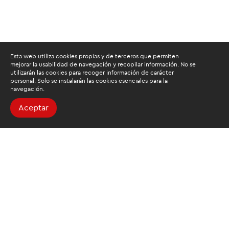
Esta web utiliza cookies propias y de terceros que permiten
mejorar la usabilidad de navegación y recopilar información. No se
utilizarán las cookies para recoger información de carácter
personal. Solo se instalarán las cookies esenciales para la
navegación.
Aceptar
Buscamos mantenerte
informado
Suscríbete al newsletter de noticias y novedades.