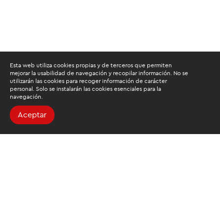
Esta web utiliza cookies propias y de terceros que permiten
mejorar la usabilidad de navegación y recopilar información. No se
utilizarán las cookies para recoger información de carácter
personal. Solo se instalarán las cookies esenciales para la
navegación.
Aceptar
Buscamos mantenerte
informado
Suscríbete al newsletter de noticias y novedades.