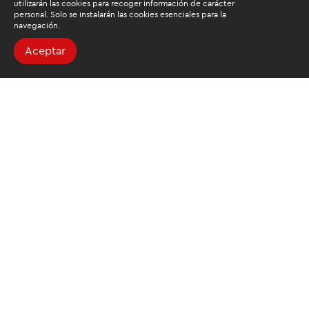
utilizarán las cookies para recoger información de carácter
personal. Solo se instalarán las cookies esenciales para la
navegación.
Aceptar
Buscamos mantenerte
informado
Suscríbete al newsletter de noticias y novedades.
Acepto las
condiciones de tratamiento para mis datos
personales