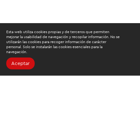
Esta web utiliza cookies propias y de terceros que permiten
mejorar la usabilidad de navegación y recopilar información. No se
utilizarán las cookies para recoger información de carácter
personal. Solo se instalarán las cookies esenciales para la
navegación.
Aceptar
Buscamos mantenerte
informado
Suscríbete al newsletter de noticias y novedades.