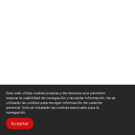
Esta web utiliza cookies propias y de terceros que permiten
mejorar la usabilidad de navegación y recopilar información. No se
utilizarán las cookies para recoger información de carácter
personal. Solo se instalarán las cookies esenciales para la
navegación.
Aceptar