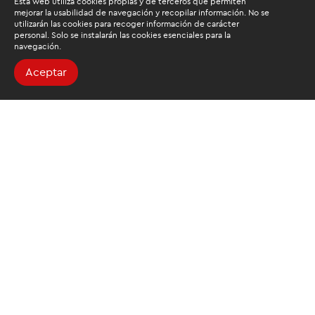
Esta web utiliza cookies propias y de terceros que permiten
mejorar la usabilidad de navegación y recopilar información. No se
utilizarán las cookies para recoger información de carácter
personal. Solo se instalarán las cookies esenciales para la
navegación.
Aceptar
Buscamos mantenerte
informado
Suscríbete al newsletter de noticias y novedades.
Acepto las
condiciones de tratamiento para mis datos