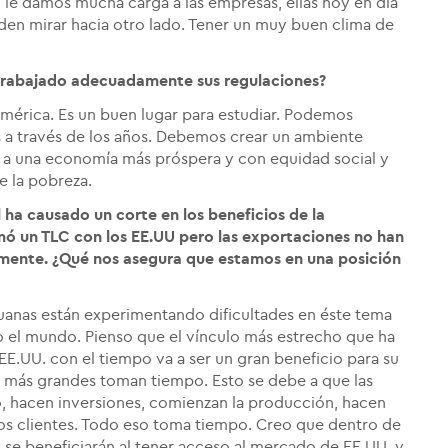
i le damos mucha carga a las empresas, ellas hoy en día
den mirar hacia otro lado. Tener un muy buen clima de
 trabajado adecuadamente sus regulaciones?
mérica. Es un buen lugar para estudiar. Podemos
 a través de los años. Debemos crear un ambiente
r a una economía más próspera y con equidad social y
e la pobreza.
al ha causado un corte en los beneficios de la
irmó un TLC con los EE.UU pero las exportaciones no han
amente. ¿Qué nos asegura que estamos en una posición
uanas están experimentando dificultades en éste tema
o el mundo. Pienso que el vínculo más estrecho que ha
EE.UU. con el tiempo va a ser un gran beneficio para su
 más grandes toman tiempo. Esto se debe a que las
o, hacen inversiones, comienzan la producción, hacen
os clientes. Todo eso toma tiempo. Creo que dentro de
 se beneficiarán al tener acceso al mercado de EE.UU, y