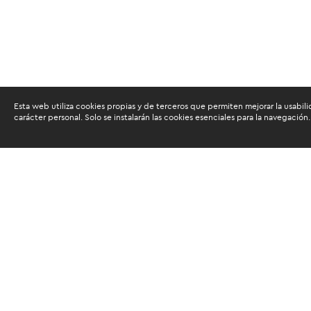
Esta web utiliza cookies propias y de terceros que permiten mejorar la usabili
carácter personal. Solo se instalarán las cookies esenciales para la navegación.
Buscam
Suscríbete al newsletter de noticias y novedades.