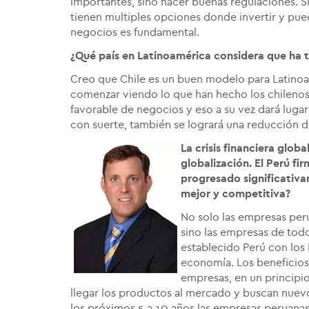
importantes, sino hacer buenas regulaciones. S
tienen multiples opciones donde invertir y pue
negocios es fundamental.
¿Qué país en Latinoamérica considera que ha
Creo que Chile es un buen modelo para Latinoa
comenzar viendo lo que han hecho los chilenos
favorable de negocios y eso a su vez dará luga
con suerte, también se logrará una reducción d
La crisis financiera glob
globalización. El Perú f
progresado significativ
mejor y competitiva?
No solo las empresas per
sino las empresas de tod
establecido Perú con los 
economía. Los beneficios
empresas, en un principi
llegar los productos al mercado y buscan nuev
los próximos 5 a 10 años las empresas peruanas