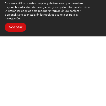
Esta web utiliza cookies propias y de terceros que permiten
mejorar la usabilidad de navegación y recopilar información. No se
utilizarán las cookies para recoger información de carácter
personal. Solo se instalarán las cookies esenciales para la
navegación.
Aceptar
Buscamos mantenerte
informado
Suscríbete al newsletter de noticias y novedades.
Acepto las
condiciones de tratamiento para mis datos