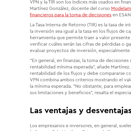
VPN y la TIR son los índices más usados en fina
Martínez González, docente del curso
Modelami
financieros para la toma de decisiones
en ESAN
La Tasa Interna de Retorno (TIR) es la tasa de i
la inversión sea igual a la tasa en los flujos de c
herramienta que permite traer a valor presente 
verificar cuáles serán las cifras de pérdidas o 
evaluar proyectos de inversión, especialmente e
"En general, en finanzas, la toma de decisione
rentabilidad mínima esperada", añade Martínez. E
rentabilidad de los flujos y debe compararse co
VPN combina ambos criterios mostrando el valo
la mínima esperada. "No obstante, para emplea
sus limitaciones y beneficios", resalta el especial
Las ventajas y desventaja
Los empresarios e inversores, en general, sue