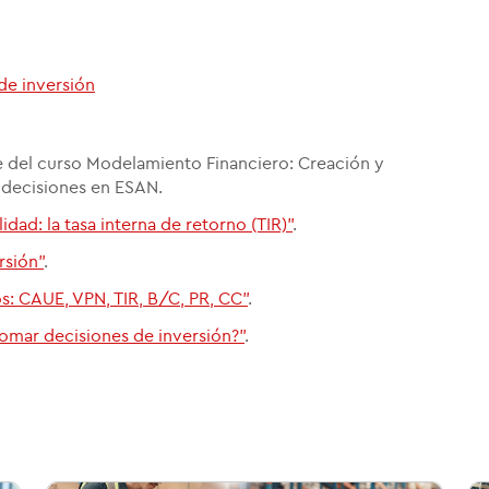
de inversión
e del curso Modelamiento Financiero: Creación y
e decisiones en ESAN.
dad: la tasa interna de retorno (TIR)"
.
rsión"
.
s: CAUE, VPN, TIR, B/C, PR, CC"
.
 tomar decisiones de inversión?"
.