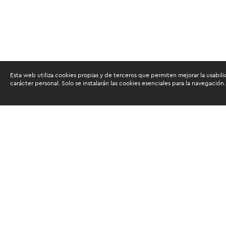
Esta web utiliza cookies propias y de terceros que permiten mejorar la usabili
carácter personal. Solo se instalarán las cookies esenciales para la navegación.
Buscam
Suscríbete al newsletter de noticias y novedades.
Acepto las
condiciones de tratamiento para mis da