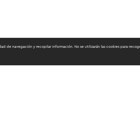
dad de navegación y recopilar información. No se utilizarán las cookies para reco
os mantenerte informado
tos personales