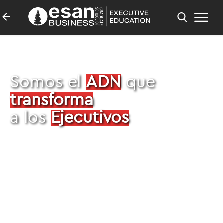
Somos el
ADN
que
transforma
a los
Ejecutivos