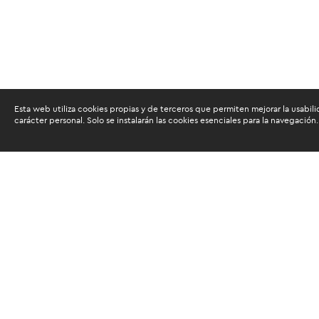
Esta web utiliza cookies propias y de terceros que permiten mejorar la usabili
carácter personal. Solo se instalarán las cookies esenciales para la navegación.
Buscam
Suscríbete al newsletter de noticias y novedades.