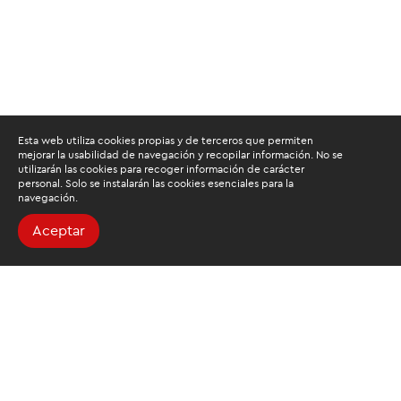
Esta web utiliza cookies propias y de terceros que permiten
mejorar la usabilidad de navegación y recopilar información. No se
utilizarán las cookies para recoger información de carácter
personal. Solo se instalarán las cookies esenciales para la
navegación.
Aceptar
Buscamos mantenerte
informado
Suscríbete al newsletter de noticias y novedades.