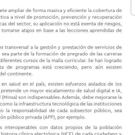
omete ampliar de forma masiva y eficiente la cobertura de
ctiva a nivel de promoción, prevención y recuperación
icas del sector, su aplicación no está exenta de riesgos,
 tomarse atajos en base a las lecciones aprendidas de
es transversal a la gestión y prestación de servicios de
l sea parte de la formación de pregrado de las carreras
diferentes cursos de la malla curricular. Se han logrado
ta de programas está creciendo, pero aún existen
del continente.
n salud en el país, existen esfuerzos aislados de los
 pretende un mayor escalamiento de salud digital e IA,
lud (Minsa) son indispensables. Además, debe mejorarse la
como la infraestructura tecnológica de las instituciones
ajo la responsabilidad de cada subsector público, sea
ón público privada (APP), por ejemplo.
s interoperables con datos propios de la población
historia clínica electrónica (HCE) de cada ciudadano y