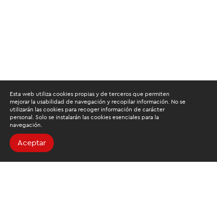
Esta web utiliza cookies propias y de terceros que permiten
mejorar la usabilidad de navegación y recopilar información. No se
utilizarán las cookies para recoger información de carácter
personal. Solo se instalarán las cookies esenciales para la
navegación.
Aceptar
Buscamos mantenerte
informado