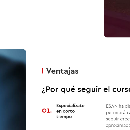
Ventajas
¿Por qué seguir el curs
Especialízate
ESAN ha di
01.
en corto
permitirán 
tiempo
seguir cre
aproximad