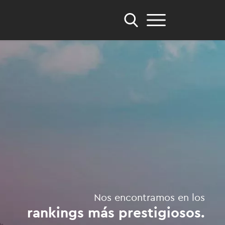
Nos encontramos en los
rankings más prestigiosos.