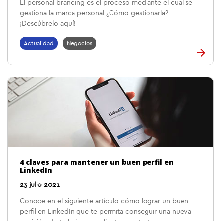
El personal branding es el proceso mediante el cual se
gestiona la marca personal ¿Cómo gestionarla?
¡Descúbrelo aquí!
Actualidad
Negocios
4 claves para mantener un buen perfil en
LinkedIn
23 julio 2021
Conoce en el siguiente artículo cómo lograr un buen
perfil en LinkedIn que te permita conseguir una nueva