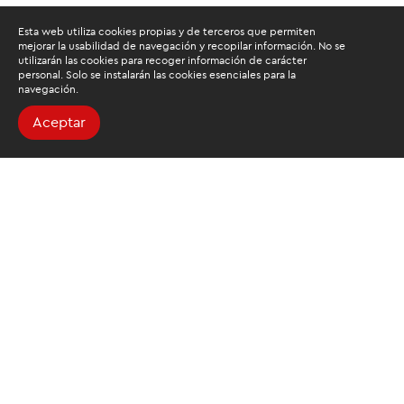
Esta web utiliza cookies propias y de terceros que permiten
mejorar la usabilidad de navegación y recopilar información. No se
utilizarán las cookies para recoger información de carácter
personal. Solo se instalarán las cookies esenciales para la
navegación.
Aceptar
Buscamos mantenerte
informado
Suscríbete al newsletter de noticias y novedades.