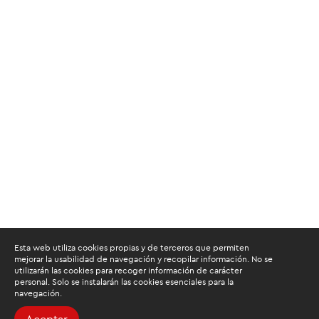
Esta web utiliza cookies propias y de terceros que permiten
mejorar la usabilidad de navegación y recopilar información. No se
utilizarán las cookies para recoger información de carácter
personal. Solo se instalarán las cookies esenciales para la
navegación.