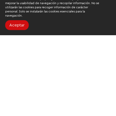
mejorar la usabilidad de navegación y recopilar información. No se
utilizarán las cookies para recoger información de carácter
personal. Solo se instalarán las cookies esenciales para la
navegación.
Aceptar
Buscamos mantenerte
informado
Suscríbete al newsletter de noticias y novedades.
Acepto las
condiciones de tratamiento para mis datos
personales