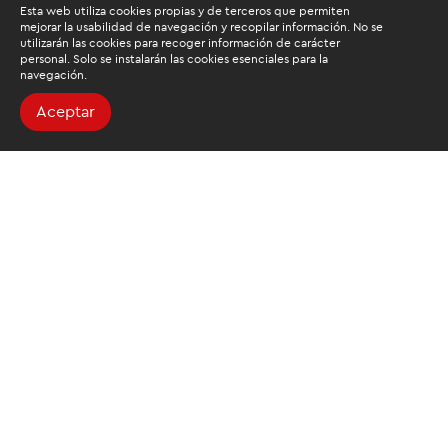
Esta web utiliza cookies propias y de terceros que permiten
mejorar la usabilidad de navegación y recopilar información. No se
utilizarán las cookies para recoger información de carácter
personal. Solo se instalarán las cookies esenciales para la
navegación.
Aceptar
Buscamos mantenerte
informado
Suscríbete al newsletter de noticias y novedades.
Acepto las
condiciones de tratamiento para mis datos