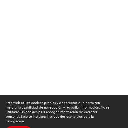
Esta web utiliza cookies propias y de terceros que permiten
mejorar la usabilidad de navegación y recopilar información. No se
utilizarán las cookies para recoger información de carácter
personal. Solo se instalarán las cookies esenciales para la
navegación.