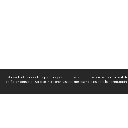
Esta web utiliza cookies propias y de terceros que permiten mejorar la usabili
carácter personal. Solo se instalarán las cookies esenciales para la navegación.
Buscam