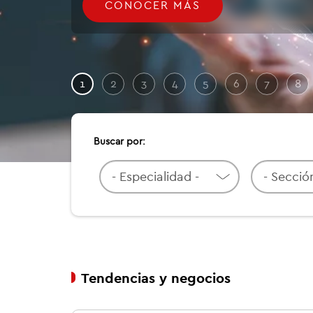
CONOCER MÁS
1
2
3
4
5
6
7
8
Buscar por:
Tendencias y negocios