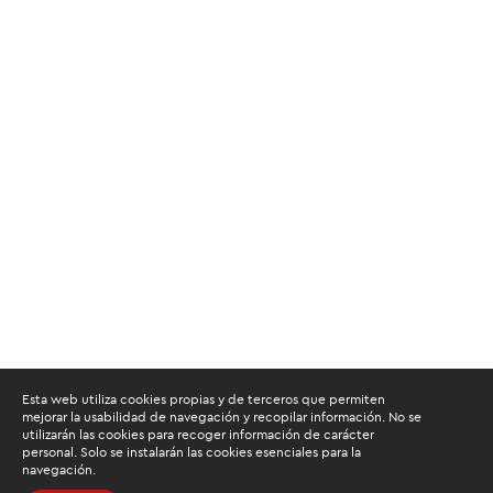
Esta web utiliza cookies propias y de terceros que permiten
mejorar la usabilidad de navegación y recopilar información. No se
utilizarán las cookies para recoger información de carácter
personal. Solo se instalarán las cookies esenciales para la
navegación.