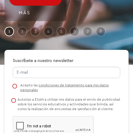
MÁS
1
2
3
4
5
6
7
8
Suscríbete a nuestro newsletter
Acepto las
condiciones de tratamiento para mis datos
personales
.
Autorizo a ESAN a utilizar mis datos para el envío de publicidad
sobre los servicios educativos y actividades que brinda, así
como la realización de encuestas de satisfacción al cliente.