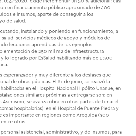
o. 055-2020, exige incrementar un 50 % adicional: casi
 con un financiamiento público aproximado de 400
equipos e insumos, aparte de conseguir a los
yo de salud.
jecutando, instalando y poniendo en funcionamiento, a
de salud, servicios médicos de apoyo y módulos de
ando lecciones aprendidas de los ejemplos
implementación de 250 mil m2 de infraestructura
 y lo logrado por EsSalud habilitando más de 1 500
ana.
es esperanzador y muy diferente a los desfases que
al de obras públicas. El 21 de junio, se realizó la
abilitadas en el Hospital Nacional Hipólito Unanue, en
nstalaciones similares próximas a entregarse son: en
 Asimismo, se avanza obra en otras partes de Lima: el
amas hospitalarias); en el Hospital de Puente Piedra y
ce es importante en regiones como Arequipa (500
entre otras.
 personal asistencial, administrativo, y de insumos, para