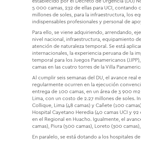
establecido por el Decreto de Urgencia (DU) N
5 000 camas, 232 de ellas para UCI, contando
millones de soles, para la infraestructura, los 
indispensables profesionales y personal de apo
Para ello, se viene adquiriendo, arrendando, e
nivel nacional, infraestructura, equipamiento 
atención de naturaleza temporal. Se está aplic
internacionales, la experiencia peruana de la 
temporal para los Juegos Panamericanos (JJPP),
camas en las cuatro torres de la Villa Panameric
Al cumplir seis semanas del DU, el avance real 
regularmente ocurren en la ejecución convencion
entrega de 100 camas, en un área de 3 900 m2 h
Lima, con un costo de 2.27 millones de soles.
I
Collique, Lima (48 camas) y Cañete (100 camas).
Hospital Cayetano Heredia (40 camas UCI y 92 c
en el Regional en Huacho. Igualmente, el avan
camas), Piura (500 camas), Loreto (300 camas), 
En paralelo, se está dotando a los hospitales de