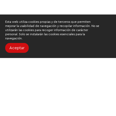
Esta web utiliza cookies propias y de terceros que permiten
mejorar la usabilidad de navegación y recopilar información. No se
utilizarán las cookies para recoger información de carácter
personal. Solo se instalarán las cookies esenciales para la
navegación.
Aceptar
Buscamos mantenerte
informado
Suscríbete al newsletter de noticias y novedades.