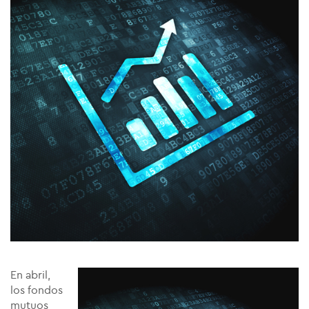
En abril,
los fondos
mutuos