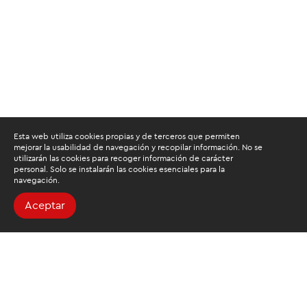
Esta web utiliza cookies propias y de terceros que permiten
mejorar la usabilidad de navegación y recopilar información. No se
utilizarán las cookies para recoger información de carácter
personal. Solo se instalarán las cookies esenciales para la
navegación.
Aceptar
Buscamos mantenerte
informado