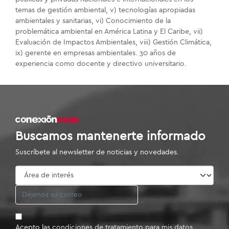
temas de gestión ambiental, v) tecnologías apropiadas
ambientales y sanitarias, vi) Conocimiento de la
problemática ambiental en América Latina y El Caribe, vii)
Evaluación de Impactos Ambientales, viii) Gestión Climática,
ix) gerente en empresas ambientales. 30 años de
experiencia como docente y directivo universitario.
Buscamos mantenerte informado
Suscríbete al newsletter de noticias y novedades.
Acepto las
condiciones de tratamiento para mis datos