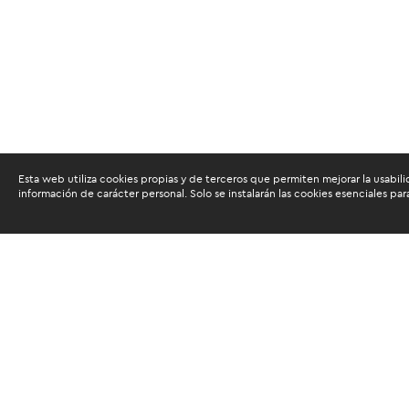
Esta web utiliza cookies propias y de terceros que permiten mejorar la usabili
información de carácter personal. Solo se instalarán las cookies esenciales par
Admisión
Requisitos
Grado de bachiller y contar con experiencia e
Ser ejecutivo con experiencia en puestos de
presentará los siguientes documentos:
Formulario de inscripción debidamente l
Copia legalizada del título profesional 