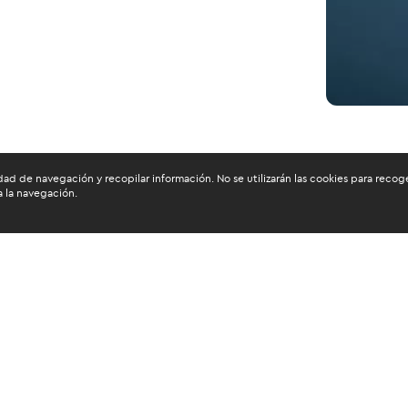
dad de navegación y recopilar información. No se utilizarán las cookies para recog
a la navegación.
n el área
 probada responsabilidad El postulante
lenado.
o grado académico de bachiller, cuando