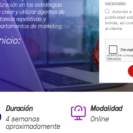
ización en las estrategias
personales
.
 crear y utilizar agentes de
Autorizo a 
tareas repetitivas y
publicidad sob
brinda, así co
epartamentos de marketing.
al cliente.
nicio:
Duración
Modalidad
4
semanas
Online
aproximadamente