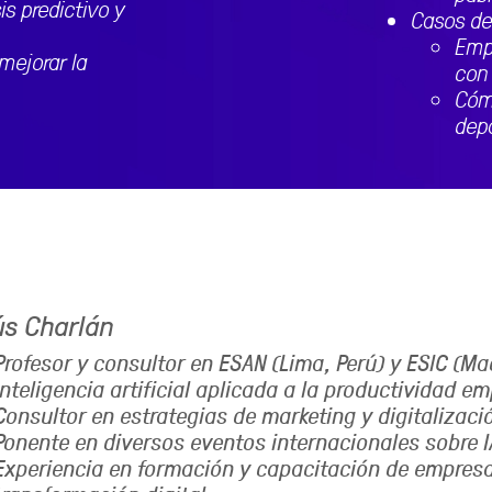
s predictivo y
Casos de
Emp
 mejorar la
con 
Cóm
dep
s Charlán
Profesor y consultor en ESAN (Lima, Perú) y ESIC (Ma
inteligencia artificial aplicada a la productividad em
Consultor en estrategias de marketing y digitalizaci
Ponente en diversos eventos internacionales sobre I
Experiencia en formación y capacitación de empresa