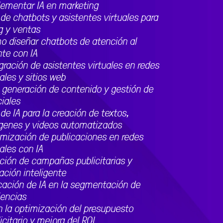
lementar IA en marketing
de chatbots y asistentes virtuales para
g y ventas
o diseñar chatbots de atención al
nte con IA
gración de asistentes virtuales en redes
ales y sitios web
a generación de contenido y gestión de
iales
de IA para la creación de textos,
genes y videos automatizados
mización de publicaciones en redes
ales con IA
ción de campañas publicitarias y
ción inteligente
cación de IA en la segmentación de
iencias
n la optimización del presupuesto
icitario y mejora del ROI