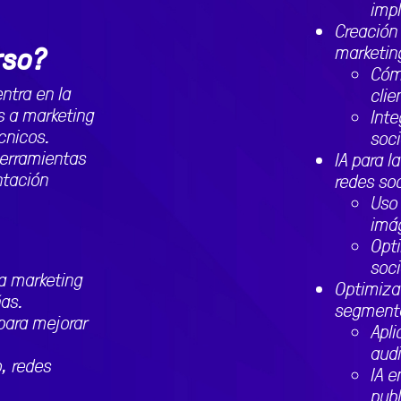
imp
Creación 
rso?
marketin
Cóm
ntra en la
clie
s a marketing
Inte
cnicos.
soci
herramientas
IA para l
ntación
redes soc
Uso 
imá
Opti
soci
ra marketing
Optimiza
ñas.
segmenta
 para mejorar
Apli
aud
o, redes
IA e
publ