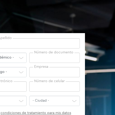
pellido
Número de documento
Empresa
ctrónico
Número de celular
s
condiciones de tratamiento para mis datos