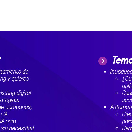
Tema
artamento de
Introducc
ng y quieres
¿Qu
apli
keting digital
Caso
ategias.
sec
 de campañas,
Automati
 IA.
Crea
IA para
par
 sin necesidad
Her