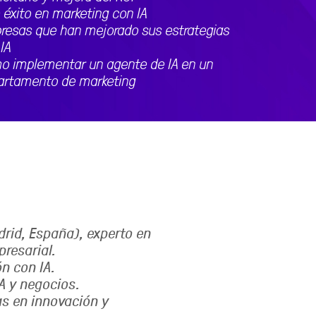
 éxito en marketing con IA
resas que han mejorado sus estrategias
IA
o implementar un agente de IA en un
artamento de marketing
drid, España), experto en
presarial.
ón con IA.
A y negocios.
s en innovación y