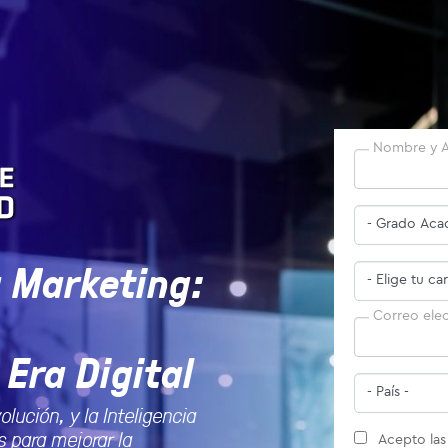
Nombre y A
a Marketing:
Correo ele
 Era Digital
lución, y la Inteligencia
s para mejorar la
Acepto la