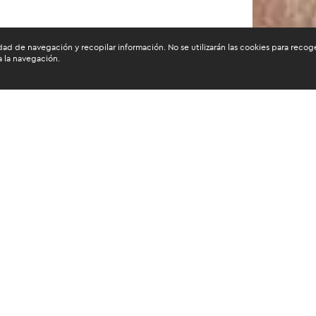
dad de navegación y recopilar información. No se utilizarán las cookies para recog
a la navegación.
 Procurement Specialist en
 Interamericano de
ollo (BID). Master of Business
stration (MBA) por el
lógico de Monterrey.
ás →