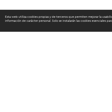
Esta web utiliza cookies propias y de terceros que permiten mejorar la usabili
información de carácter personal. Solo se instalarán las cookies esenciales par
Docente Internacional
Senior
Banco
Desarr
Admini
Tecno
Díaz, Karina
Ver m
Senior Procurement Specialist en
Banco Interamericano de
Desarrollo (BID).