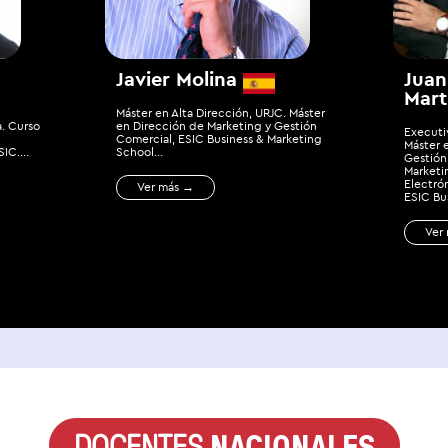
Javier Molina
Juan
Mart
Máster en Alta Dirección, URJC. Máster
. Curso
en Dirección de Marketing y Gestión
Executi
Comercial, ESIC Business & Marketing
Máster 
IC....
School...
Gestión
Marketi
Electró
Ver más →
ESIC Bu
Ver
NACIONALES
DOCENTES