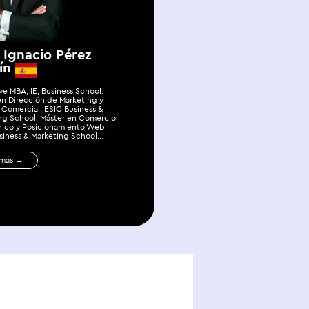
 Ignacio Pérez
ín
ve MBA, IE, Business School.
en Dirección de Marketing y
 Comercial, ESIC Business &
ng School. Máster en Comercio
nico y Posicionamiento Web,
siness & Marketing School...
 más →