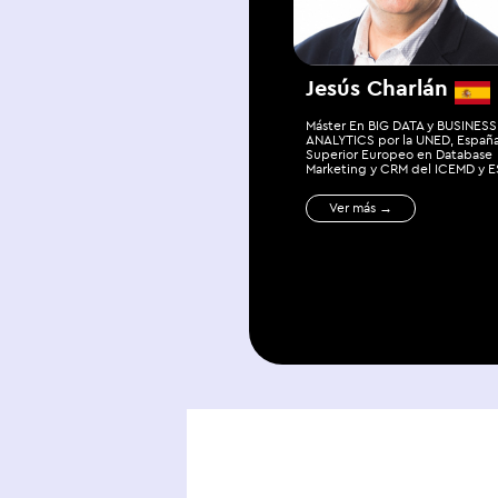
Jesús Charlán
Máster En BIG DATA y BUSINESS
ANALYTICS por la UNED, España
Superior Europeo en Database
Marketing y CRM del ICEMD y ES
Ver más →