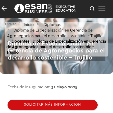
Está aquí:
Inicio
Diplomas
Diploma de Especialización en Gerencia de
Agronegocios para el desarrollo sostenible - Trujillo
Docentes | Diploma de Especialización en Gerencia
Diploma de Especialización en
de Agronegocios para el desarrollo sostenible -
Gerencia de Agronegocios para el
Trujillo
desarrollo sostenible - Trujillo
Fecha de inauguración:
31 Mayo 2025
SOLICITAR MÁS INFORMACIÓN