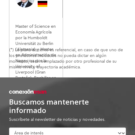
Master of Science en
Economía Agrícola
por la Humboldt
Universität zu Berlin
(Alemania) y Master
(*) La plana docente es referencial, en caso de que uno de
en Administración de
los profesores indicados no pueda dictar en algún
Negocios por la
momento, será reemplazado por otro profesional de su
University of
mismo nivel y trayectoria académica.
Liverpool (Gran
Bretaña). Bachiller en
Economía por la ...
Ver más →
Buscamos mantenerte
informado
Suscríbete al newsletter de noticias y novedades.