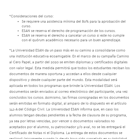
*Consideraciones del curso:
Se requiere una asistencia mínima del 80% para la aprobación del
curso.
ESAN se reserva el derecho de programación de los cursos.
ESAN se reserva el derecho a cancelar un curso si este no cumple
con el quórum académico necesario para un buen aprendizaje.
*La Universidad ESAN da un paso más en su camino a consolidarse como
una institución educativa ecoamigable. En el marco de su campaña Camino
al Cero Papel, a partir del 2020 se emiten diplomas y certificados digitales
con valor legal. Esta medida permitirá que todos los estudiantes reciban los
documentos de manera oportuna y accedan a ellos desde cualquier
dispositivo y desde cualquier parte del mundo. Esta modalidad será
aplicada en todos los programas que brinde la Universidad ESAN. Los
documentos serán enviados al correo electrónico del participante, una vez
concluidos los cursos. Asimismo, las firmas consignadas en los documentos
serán emitidas en formato digital, al amparo de lo dispuesto en el artículo
141-A del Código Civil. La Universidad ESAN informa que, en caso los
alumnos tengan deudas pendientes a la fecha de clausura de su programa,
ya sea por letras vencidas, por vencer o documentos valorados no
aceptados por el alumno, su patrocinador y/o aval, no se les entregará el
Certificado de Notas ni el Diploma. La entrega de estos documentos se
realizará únicamente cuando la deuda haya sido cancelada en su totalidad,