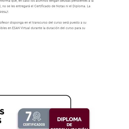
 informa que, en caso los alumnos tengan deudas pendientes a la
no se les entregará el Certificado de Notas ni el Diploma. La
29947.
rofesor disponga en el transcurso del curso será puesto a su
bles en ESAN Virtual durante la duración del curso para su