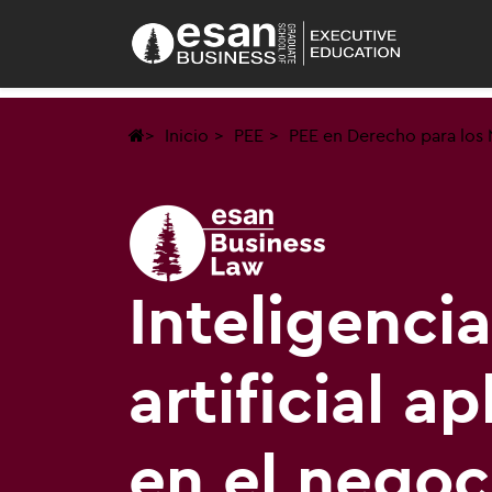
Inicio
PEE
PEE en Derecho para los
Inteligencia
artificial a
en el negoc