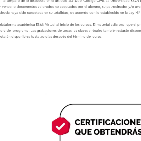
, al amparo de lo dispuesto en el artículo 141-A del Código Civil. La Universidad ESAN
or vencer o documentos valorados no aceptados por el alumno, su patrocinador y/o aval, 
euda haya sido cancelada en su totalidad, de acuerdo con lo establecido en la Ley N.° 
 plataforma académica ESAN Virtual al inicio de los cursos. El material adicional que el p
dora del programa. Las grabaciones de todas las clases virtuales también estarán disponi
estarán disponibles hasta 30 días después del término del curso.