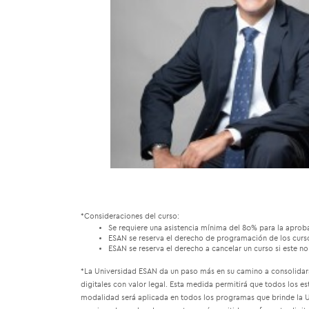
*Consideraciones del curso:
Se requiere una asistencia mínima del 80% para la aprob
ESAN se reserva el derecho de programación de los curs
ESAN se reserva el derecho a cancelar un curso si este 
*La Universidad ESAN da un paso más en su camino a consolidars
digitales con valor legal. Esta medida permitirá que todos los 
modalidad será aplicada en todos los programas que brinde la Un