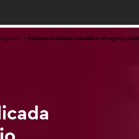
 Negocios
Inteligencia artificial aplicada en el negocio juríd
plicada
io