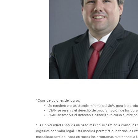
*Consideraciones del curso:
Se requiere una asistencia mínima del 80% para la aprob
ESAN se reserva el derecho de programación de los curs
ESAN se reserva el derecho a cancelar un curso si este 
*La Universidad ESAN da un paso más en su camino a consolidars
digitales con valor legal. Esta medida permitirá que todos los 
modalidad será aplicada en todos los programas que brinde la Un