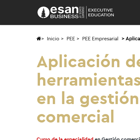
Inicio
PEE
PEE Empresarial
Aplica
Aplicación d
herramientas
en la gestión
comercial
Curso de la especialidad
en Gestión comercia