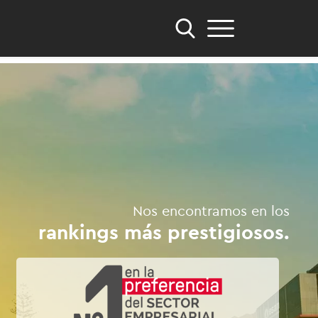
Nos encontramos en los
rankings más prestigiosos.