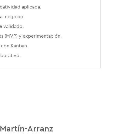
eatividad aplicada.
al negocio.
e validado.
es (MVP) y experimentación.
o con Kanban.
aborativo.
Martín-Arranz