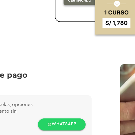
de pago
culas, opciones
ento sin
WHATSAPP