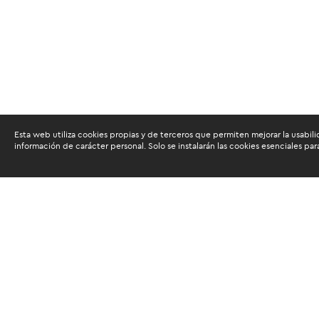
Esta web utiliza cookies propias y de terceros que permiten mejorar la usabili
información de carácter personal. Solo se instalarán las cookies esenciales par
Objetivo
El propósito del curso es dar a conocer a lo
los agentes económicos y el proceso de asig
adelantarse a eventos económicos futuros y t
sus intereses y que son de mayor uso en el á