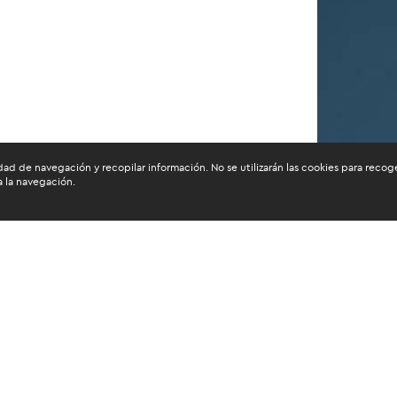
dad de navegación y recopilar información. No se utilizarán las cookies para recog
a la navegación.
s participantes, el comportamiento de
nación de recursos, a fin de que puedan
omar las decisiones más favorables a
mbito de los negocios.