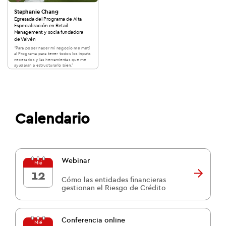
Stephanie Chang
Egresada del Programa de Alta
Especialización en Retail
Management y socia fundadora
de Vaivén
“Para poder hacer mi negocio me metí
al Programa para tener todos los inputs
necesarios y las herramientas que me
ayudaran a estructurarlo bien.”
Calendario
Webinar
Mié
12
Cómo las entidades financieras
gestionan el Riesgo de Crédito
Conferencia online
Mié