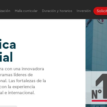
Solic
ización
Malla curricular
Duración y horarios
Inversión
ica
al
ra con una innovadora
gramas líderes de
nal. Las fortalezas de la
con la experiencia
l e internacional.