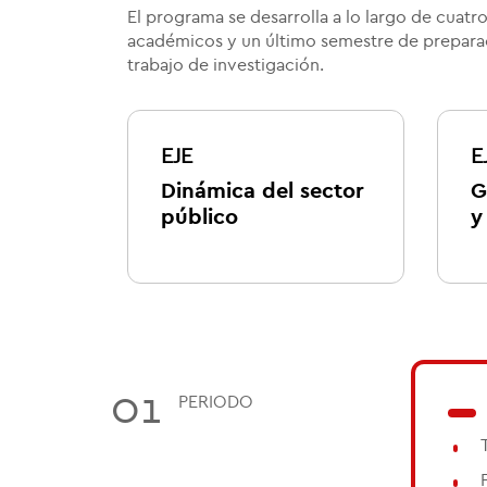
El programa se desarrolla a lo largo de cuatr
académicos y un último semestre de preparac
trabajo de investigación.
EJE
E
Dinámica del sector
G
público
y
01
PERIODO