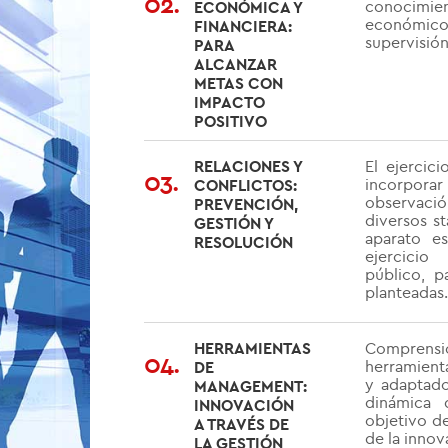
02.
conocimien
ECONÓMICA Y
económico
FINANCIERA:
supervisión
PARA
ALCANZAR
METAS CON
IMPACTO
POSITIVO
RELACIONES Y
El ejercic
03.
incorpo
CONFLICTOS:
observaci
PREVENCIÓN,
diversos s
GESTIÓN Y
aparato es
RESOLUCIÓN
ejercicio
público, p
planteadas.
HERRAMIENTAS
Compren
04.
herramient
DE
y adaptado
MANAGEMENT:
dinámica 
INNOVACIÓN
objetivo de
A TRAVÉS DE
de la innov
LA GESTIÓN