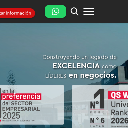
itar información
Construyendo un legado de
EXCELENCIA
como
en negocios.
LÍDERES