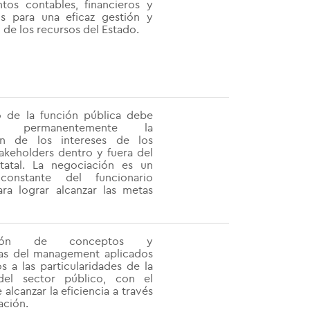
tos contables, financieros y
s para una eficaz gestión y
 de los recursos del Estado.
io de la función pública debe
rar permanentemente la
ón de los intereses de los
takeholders dentro y fuera del
tatal. La negociación es un
 constante del funcionario
ara lograr alcanzar las metas
sión de conceptos y
as del management aplicados
s a las particularidades de la
del sector público, con el
 alcanzar la eficiencia a través
ación.