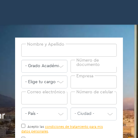
Internacionalización
Nombre y Apellido
Número de
documento
Empresa
Correo electrónico
Número de celular
ar
Acepto las
condiciones de tratamiento para mis
datos personales
.