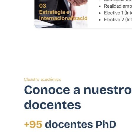
03
Realidad empr
Estrategia e
Electivo 1 (In
Internacionalización
Electivo 2 (I
Claustro académico
Conoce a nuestro
docentes
+95
docentes PhD