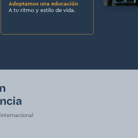
Adoptamos una educación
A tu ritmo y estilo de vida.
ón
encia
internacional