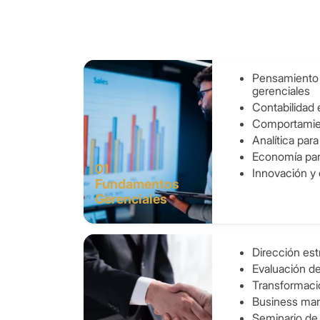
Pensamiento c
gerenciales
Contabilidad 
Comportamien
Analítica par
Economía par
01
Innovación y
Fundamentos
Gerenciales
Dirección est
Evaluación d
Transformació
Business ma
Seminario de 