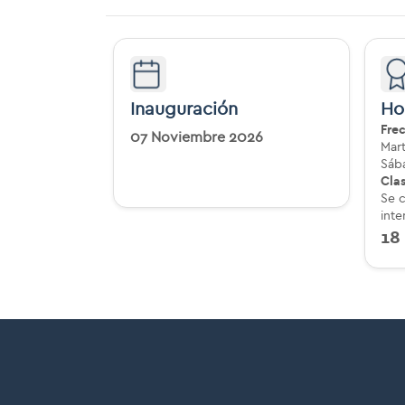
Inauguración
Ho
Fre
07 Noviembre 2026
Mart
Sába
Cla
Se 
int
18