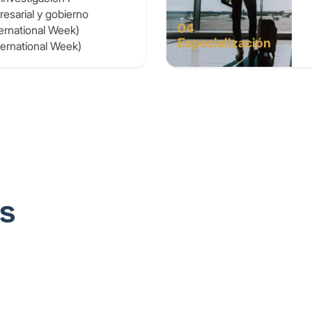
esarial y gobierno
04
ternational Week)
Especialización
nternational Week)
s