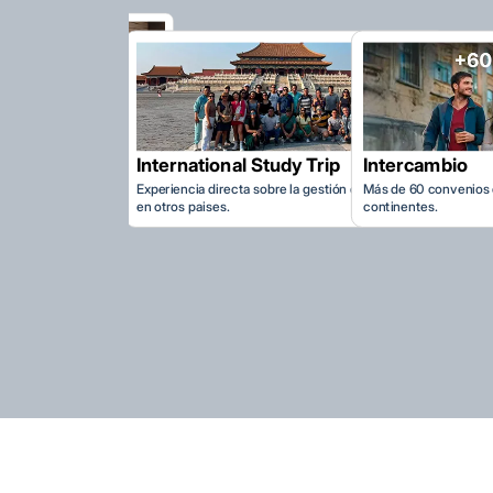
tional Study Trip
a directa sobre la gestión de negocios
aises.
Intercambio
Doble Grado
Más de 60 convenios de intercambio en cuatro
8 opciones de doble g
continentes.
escuelas de negocios