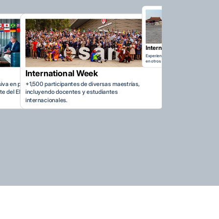
Intercambio
Más de 60 convenios de intercambio e
continentes.
International Study Trip
Experiencia directa sobre la gestión de negocios
rsas maestrías,
en otros países.
diantes