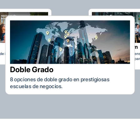
International Week
+1,500 participantes de dive
rado en prestigiosas
incluyendo docentes y estu
.
internacionales.
EMBA Consortium
Acceso a una semana intensiva en prestigiosas
instituciones que forman parte del EMBA
Consortium.