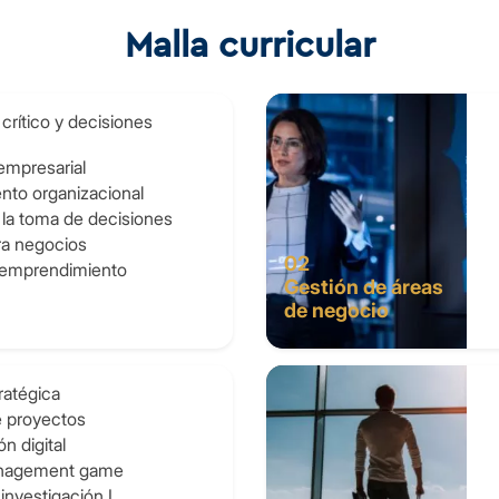
Malla curricular
rítico y decisiones
empresarial
to organizacional
a la toma de decisiones
a negocios
02
 emprendimiento
Gestión de áreas
de negocio
ratégica
e proyectos
n digital
nagement game
investigación I