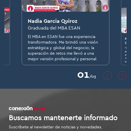
Nadia Garcia Quiroz
Graduada del MBA ESAN
El MBA en ESAN fue una experiencia
Han
transformadora. Me brindó una visión
Estu
estratégica y global del negocio; la
"Como
exper
superación de retos me llevó a una
 y
sido 
visió
mejor versión profesional y personal.
."
para 
01
/03
Buscamos mantenerte informado
Suscríbete al newsletter de noticias y novedades.