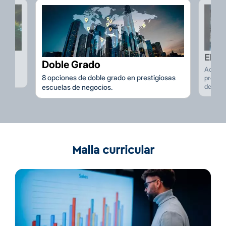
EMBA
Doble Grado
 en
Acceso
8 opciones de doble grado en prestigiosas
prestig
escuelas de negocios.
del EM
Malla curricular