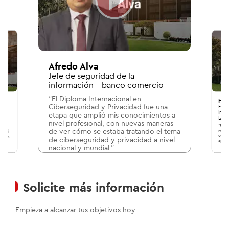
Afredo Alva
Jefe de seguridad de la
información - banco comercio
“El Diploma Internacional en
Fer
Ciberseguridad y Privacidad fue una
a
Egre
Inte
etapa que amplió mis conocimientos a
a
Logí
nivel profesional, con nuevas maneras
“El P
de ver cómo se estaba tratando el tema
recor
metí
conoc
nputs
de ciberseguridad y privacidad a nivel
aplic
 me
nacional y mundial.”
01
/04
Solicite más información
Empieza a alcanzar tus objetivos hoy